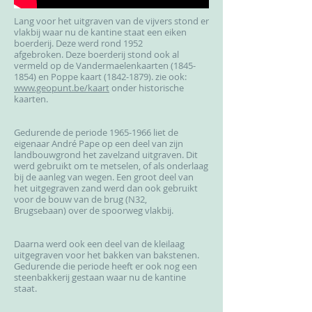
Lang voor het uitgraven van de vijvers stond er
vlakbij waar nu de kantine staat een eiken
boerderij. Deze werd rond 1952
afgebroken.
Deze boerderij stond ook al
vermeld op de Vandermaelenkaarten
(1845-
1854)
en Poppe kaart
(1842-1879)
. zie ook:
www.geopunt.be/kaart
onder historische
kaarten.
Gedurende de periode
1965-1966
liet de
eigenaar André Pape op een deel van zijn
landbouwgrond het zavelzand uitgraven. Dit
werd gebruikt om te metselen, of als onderlaag
bij de aanleg van wegen. Een groot deel van
het uitgegraven zand werd dan ook gebruikt
voor de bouw van de brug (N32,
Brugsebaan) over de spoorweg vlakbij.
Daarna werd ook een deel van de kleilaag
uitgegraven voor het bakken van bakstenen.
Gedurende die periode heeft er ook nog een
steenbakkerij gestaan waar nu de kantine
staat.