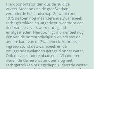
Hierdoor ontstonden dus de huidige
vijvers. Maar ook na de graafwerken
veranderde het landschap. Zo werd rond
1975 de toen nog meanderende Zwanebeek
recht getrokken en uitgediept, waardoor een
deel van de vijvers werd onteigend
en afgesneden. Hierdoor ligt momenteel nog
één van de oorspronkelijke 5 vijvers aan de
andere kant van de Zwanebeek. Voor deze
ingreep stond de Zwanebeek en de
omliggende weilanden geregeld onder water.
Ook op vele andere plaatsen in Vlaanderen
waren de kleinere waterlopen nog niet
rechtgetrokken of uitgediept. Tijdens de winter
was het toen ook niet ongewoon om met de
schaatsen vanuit Lichtervelde te schaatsen via
de Ijzer tot aan de zee.
In het begin waren de oevers nog niet begroeid
zoals nu het geval is. Er werden wat bomen
aangeplant om erosie tegen te gaan, maar
rond de vijvers was er vooral veel zand. In de
zomer kwamen dan ook geregeld mensen naar
de vijvers om er op het "strand" te liggen, te
zwemmen, of om er via de kabel naar beneden